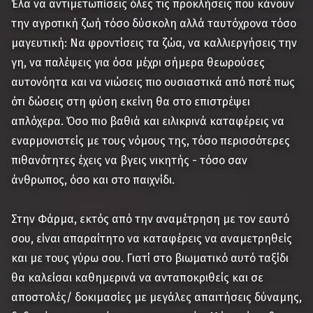
Έλα να αντιμετωπίσεις όλες τις προκλήσεις που κάνουν
την αγροτική ζωή τόσο δύσκολη αλλά ταυτόχρονα τόσο
μαγευτική: Να φροντίσεις τα ζώα, να καλλιεργήσεις την
γη, να παλέψεις για όσα μέχρι σήμερα θεωρούσες
αυτονόητα και να νιώσεις πιο ουσιαστικά από ποτέ πως
ότι δώσεις στη φύση εκείνη θα στο επιστρέψει
απλόχερα. Όσο πιο βαθιά και ειλικρινά καταφέρεις να
εναρμονιστείς με τους νόμους της, τόσο περισσότερες
πιθανότητες έχεις να βγεις νικητής - τόσο σαν
άνθρωπος, όσο και στο παιχνίδι.
Στην Φάρμα, εκτός από την αναμέτρηση με τον εαυτό
σου, είναι απαραίτητο να καταφέρεις να αναμετρηθείς
και με τους γύρω σου. Γιατί στο βιωματικό αυτό ταξίδι
θα καλείσαι καθημερινά να ανταποκριθείς και σε
αποστολές/ δοκιμασίες με μεγάλες απαιτήσεις δύναμης,